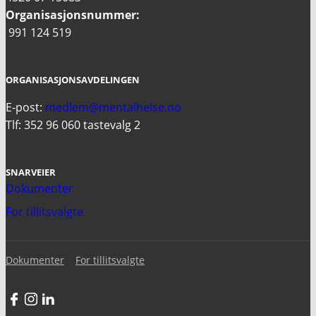
Organisasjonsnummer:
991 124 519
ORGANISASJONSAVDELINGEN
E-post:
medlem@mentalhelse.no
Tlf: 352 96 060 tastevalg 2
SNARVEIER
Dokumenter
For tillitsvalgte
Dokumenter
For tillitsvalgte