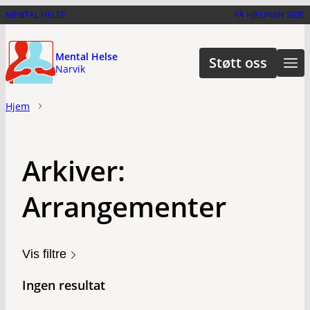
Hopp
MENTAL HELSE
FÅ HJELP
MIN SIDE
til
hovedinnhold
Mental Helse
Støtt oss
Narvik
Hjem
Arkiver:
Arrangementer
Vis filtre
Ingen resultat