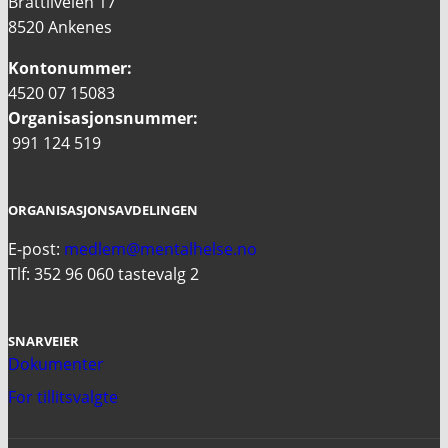
Brattliveien 17
8520 Ankenes
Kontonummer:
4520 07 15083
Organisasjonsnummer:
991 124 519
ORGANISASJONSAVDELINGEN
E-post:
medlem@mentalhelse.no
Tlf: 352 96 060 tastevalg 2
SNARVEIER
Dokumenter
For tillitsvalgte