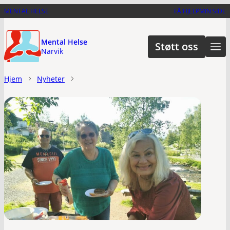
Hopp
MENTAL HELSE
FÅ HJELP
MIN SIDE
til
hovedinnhold
Mental Helse
Støtt oss
Narvik
Hjem
Nyheter