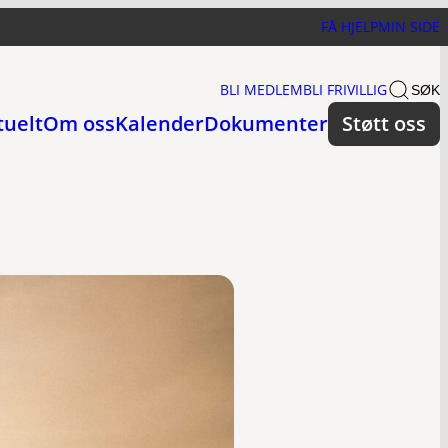
FÅ HJELP
MIN SIDE
BLI MEDLEM
BLI FRIVILLIG
SØK
tuelt
Om oss
Kalender
Dokumenter
Støtt oss