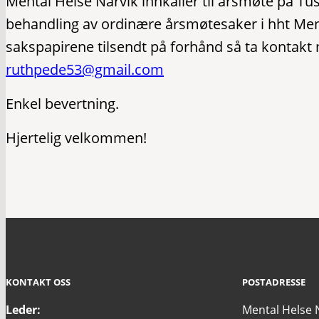
Mental Helse Narvik innkaller til årsmøte på Tu
behandling av ordinære årsmøtesaker i hht Men
sakspapirene tilsendt på forhånd så ta kontakt
ruthpede53@gmail.com
Enkel bevertning.
Hjertelig velkommen!
KONTAKT OSS
POSTADRESSE
Leder:
Mental Helse 