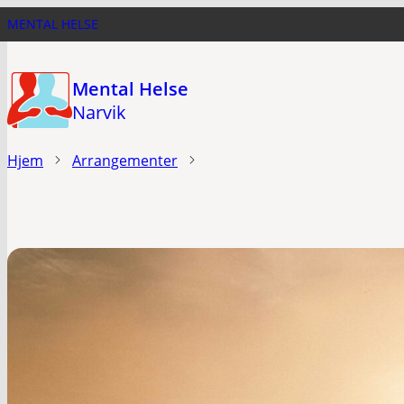
Hopp
MENTAL HELSE
til
hovedinnhold
Mental Helse
Narvik
Hjem
Arrangementer