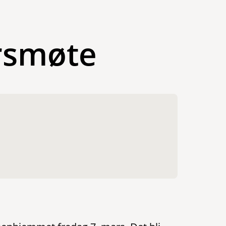
årsmøte