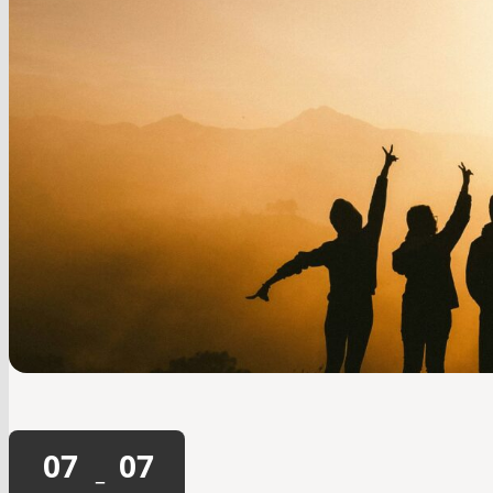
07
07
–