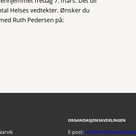
senhjemmet fredag 7. mars. Det bli
tal Helses vedtekter. Ønsker du
 med Ruth Pedersen på:
ORGANISASJONSAVDELINGEN
Narvik
E-post:
medlem@mentalhelse