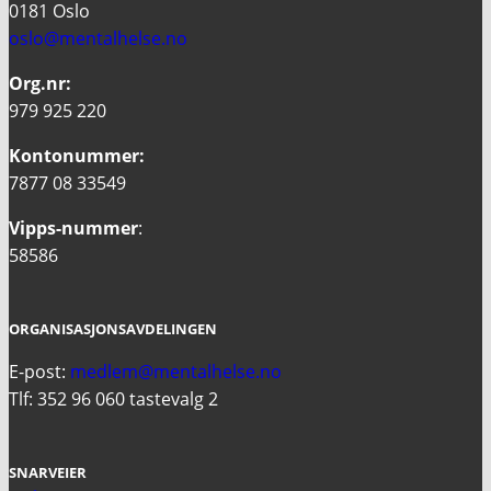
0181 Oslo
oslo@mentalhelse.no
Org.nr:
979 925 220
Kontonummer:
7877 08 33549
Vipps-nummer
:
58586
ORGANISASJONSAVDELINGEN
E-post:
medlem@mentalhelse.no
Tlf: 352 96 060 tastevalg 2
SNARVEIER