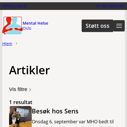
Hopp
MENTAL HELSE
FÅ HJELP
MIN SIDE
til
hovedinnhold
Mental Helse
Støtt oss
Oslo
Hjem
Artikler
Vis filtre
1 resultat
Besøk hos Sens
Onsdag 6. september var MHO bedt til