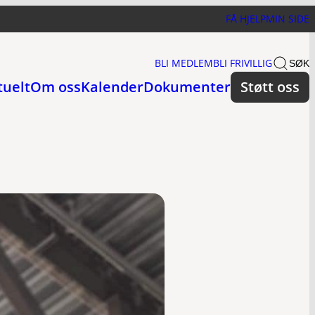
FÅ HJELP
MIN SIDE
BLI MEDLEM
BLI FRIVILLIG
SØK
tuelt
Om oss
Kalender
Dokumenter
Støtt oss