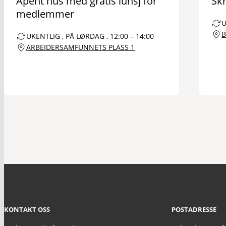
Åpent hus med gratis lunsj for
Sk
medlemmer
U
B
UKENTLIG , PÅ LØRDAG , 12:00 – 14:00
ARBEIDERSAMFUNNETS PLASS 1
KONTAKT OSS
POSTADRESSE