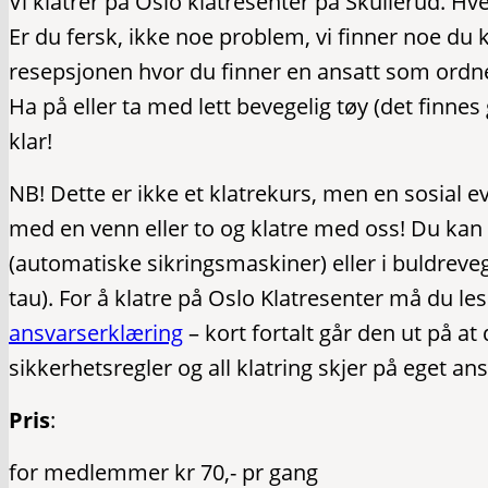
Vi klatrer på Oslo klatresenter på Skullerud. Hve
Er du fersk, ikke noe problem, vi finner noe du 
resepsjonen hvor du finner en ansatt som ordner
Ha på eller ta med lett bevegelig tøy (det finnes
klar!
NB! Dette er ikke et klatrekurs, men en sosial e
med en venn eller to og klatre med oss! Du kan
(automatiske sikringsmaskiner) eller i buldreve
tau). For å klatre på Oslo Klatresenter må du le
ansvarserklæring
– kort fortalt går den ut på at
sikkerhetsregler og all klatring skjer på eget ans
Pris
:
for medlemmer kr 70,- pr gang