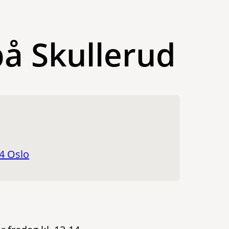
å Skullerud
94 Oslo