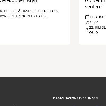
ravlekoppen Bryn
Guidet om
senteret
KENTLIG , PÅ TIRSDAG , 12:00 – 14:00
RYN SENTER, NORDBY BAKERI
11. AUGUS
15:00
22. JULI-
OSLO
ORGANISASJONSAVDELINGEN