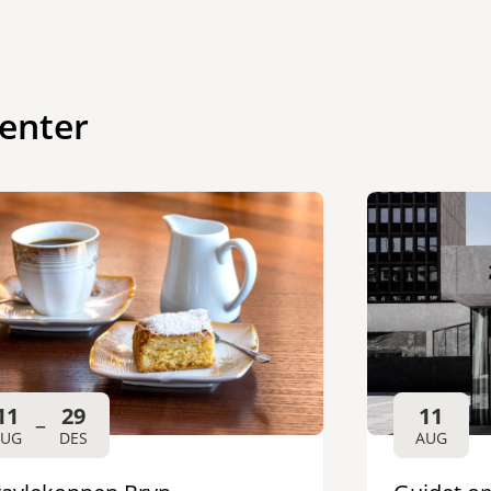
enter
11
29
11
–
AUG
DES
AUG