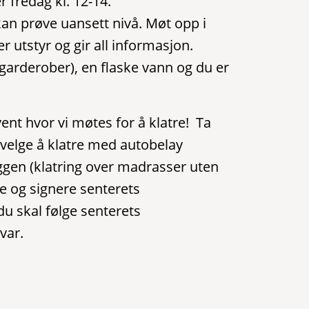
r fredag kl. 12-14.
kan prøve uansett nivå. Møt opp i
 utstyr og gir all informasjon.
 garderober), en flaske vann og du er
vent hvor vi møtes for å klatre! Ta
 velge å klatre med autobelay
ggen (klatring over madrasser uten
se og signere senterets
 du skal følge senterets
var.