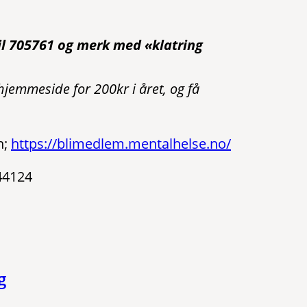
il 705761 og merk med «klatring
emmeside for 200kr i året, og få
n;
https://blimedlem.mentalhelse.no/
44124
g