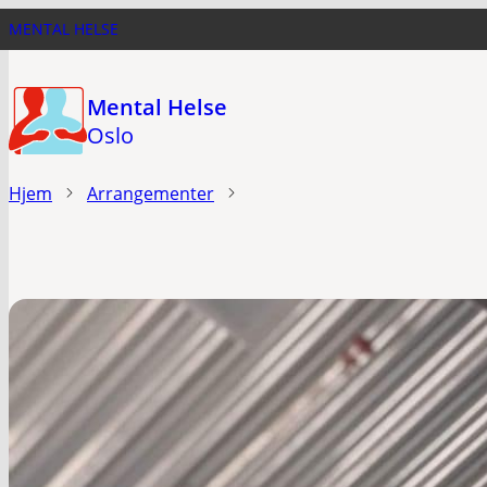
Hopp
MENTAL HELSE
til
hovedinnhold
Mental Helse
Oslo
Hjem
Arrangementer