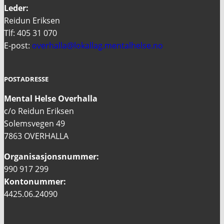
Leder:
Reidun Eriksen
Tlf: 405 31 070
E-post:
overhalla@lokallag.mentalhelse.no
POSTADRESSE
Mental Helse Overhalla
c/o Reidun Eriksen
Solemsvegen 49
7863 OVERHALLA
Organisasjonsnummer:
990 917 299
Kontonummer:
4425.06.24090