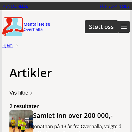
Hopp
MENTAL HELSE
FÅ HJELP
MIN SIDE
til
hovedinnhold
Mental Helse
Støtt oss
Overhalla
Hjem
Artikler
Vis filtre
2 resultater
Samlet inn over 200 000,-
Jonathan på 13 år fra Overhalla, valgte å