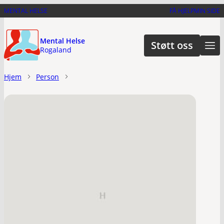
Hopp
MENTAL HELSE
FÅ HJELP
MIN SIDE
til
hovedinnhold
Mental Helse
Støtt oss
Rogaland
Hjem
Person