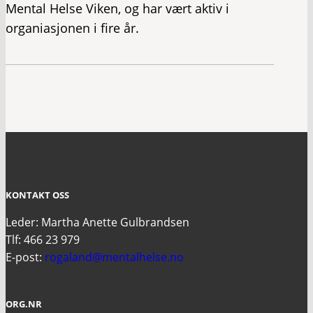
Mental Helse Viken, og har vært aktiv i
organiasjonen i fire år.
KONTAKT OSS
Leder: Martha Anette Gulbrandsen
Tlf: 466 23 979
E-post:
rogaland@mentalhelse.no
ORG.NR