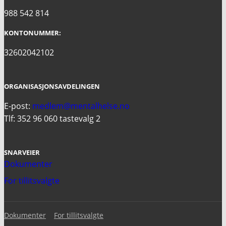
988 542 814
KONTONUMMER:
32602042102
ORGANISASJONSAVDELINGEN
E-post:
medlem@mentalhelse.no
Tlf: 352 96 060 tastevalg 2
SNARVEIER
Dokumenter
For tillitsvalgte
Dokumenter
For tillitsvalgte