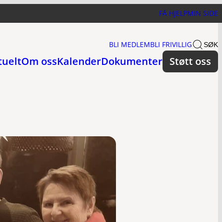
FÅ HJELP
MIN SIDE
BLI MEDLEM
BLI FRIVILLIG
SØK
tuelt
Om oss
Kalender
Dokumenter
Støtt oss