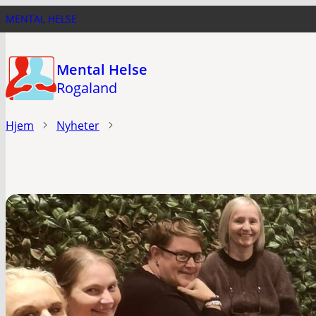
Hopp
MENTAL HELSE
til
hovedinnhold
Mental Helse
Rogaland
Hjem
Nyheter