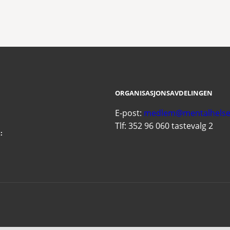
ORGANISASJONSAVDELINGEN
E-post:
medlem@mentalhelse
Tlf: 352 96 060 tastevalg 2
: