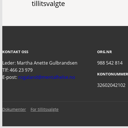
tillitsvalgte
KONTAKT OSS
ORG.NR
Leder: Martha Anette Gulbrandsen
988 542 814
Tlf: 466 23 979
KONTONUMMER
E-post:
rogaland@mentalhelse.no
32602042102
Dokumenter
For tillitsvalgte