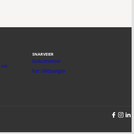
SNARVEIER
Dokumenter
.no
For tillitsvalgte