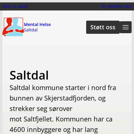
Hopp
MENTAL HELSE
FÅ HJELP
MIN SIDE
til
hovedinnhold
Mental Helse
Støtt oss
Saltdal
Saltdal
Saltdal kommune starter i nord fra
bunnen av Skjerstadfjorden, og
strekker seg sørover
mot Saltfjellet. Kommunen har ca
4600 innbyggere og har lang