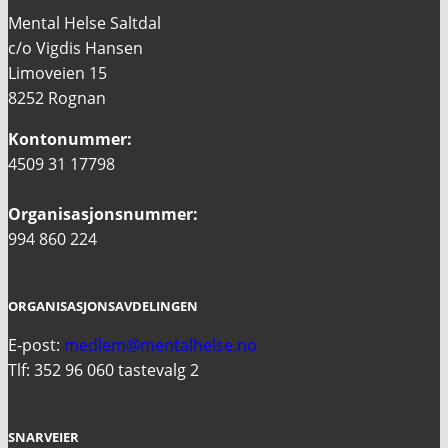
Mental Helse Saltdal
c/o Vigdis Hansen
Limoveien 15
8252 Rognan
Kontonummer:
4509 31 17798
Organisasjonsnummer:
994 860 224
ORGANISASJONSAVDELINGEN
E-post:
medlem@mentalhelse.no
Tlf: 352 96 060 tastevalg 2
SNARVEIER