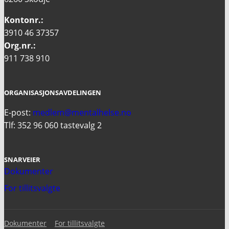
Kontonr.:
3910 46 37357
Org.nr.:
911 738 910
ORGANISASJONSAVDELINGEN
E-post:
medlem@mentalhelse.no
Tlf: 352 96 060 tastevalg 2
SNARVEIER
Dokumenter
For tillitsvalgte
Dokumenter
For tillitsvalgte