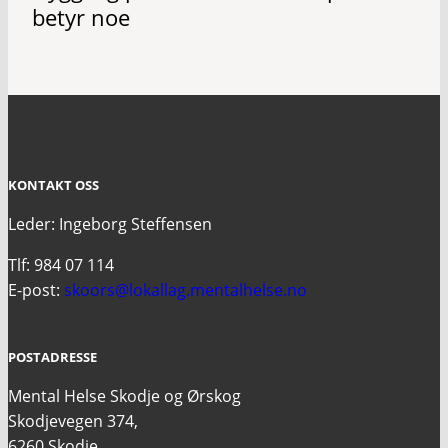
betyr noe
KONTAKT OSS
Leder: Ingeborg Steffensen
Tlf: 984 07 114
E-post:
skoors@lokallag.mentalhelse.no
POSTADRESSE
Mental Helse Skodje og Ørskog
Skodjevegen 374,
6260 Skodje