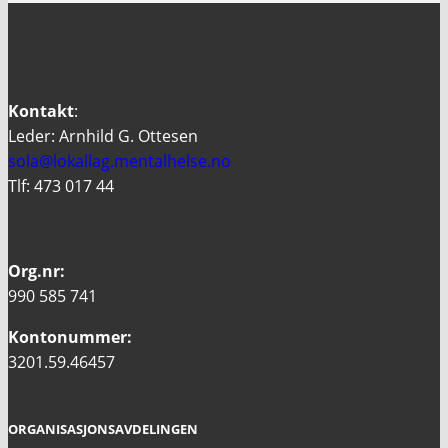
Kontakt
:
Leder: Arnhild G. Ottesen
sola@lokallag.mentalhelse.no
Tlf: 473 017 44
Org.nr:
990 585 741
Kontonummer:
3201.59.46457
ORGANISASJONSAVDELINGEN