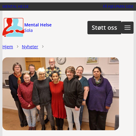
Hopp
MENTAL HELSE
FÅ HJELP
MIN SIDE
til
hovedinnhold
Mental Helse
Støtt oss
Sola
Hjem
Nyheter