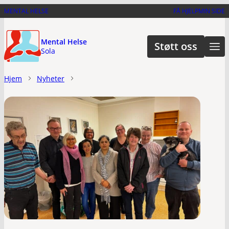
Hopp
MENTAL HELSE
FÅ HJELP
MIN SIDE
til
hovedinnhold
Mental Helse
Støtt oss
Sola
Hjem
Nyheter