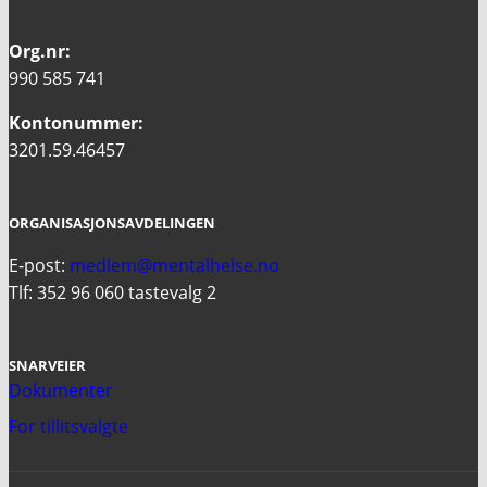
Org.nr:
990 585 741
Kontonummer:
3201.59.46457
ORGANISASJONSAVDELINGEN
E-post:
medlem@mentalhelse.no
Tlf: 352 96 060 tastevalg 2
SNARVEIER
Dokumenter
For tillitsvalgte