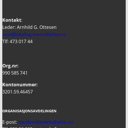
Kontakt
:
Leder: Arnhild G. Ottesen
sola@lokallag.mentalhelse.no
Tlf: 473 017 44
Org.nr:
990 585 741
Kontonummer:
3201.59.46457
ORGANISASJONSAVDELINGEN
E-post:
medlem@mentalhelse.no