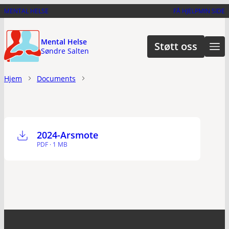
Hopp
MENTAL HELSE
FÅ HJELP
MIN SIDE
til
hovedinnhold
Mental Helse
Støtt oss
Søndre Salten
Hjem
Documents
2024-Arsmote
PDF · 1 MB