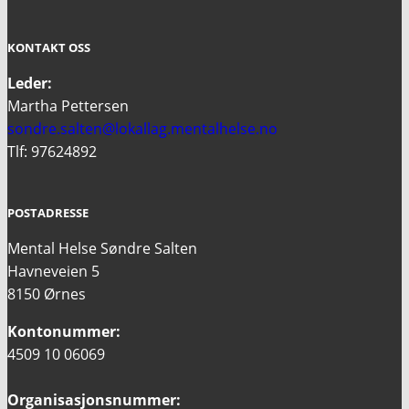
KONTAKT OSS
Leder:
Martha Pettersen
sondre.salten@lokallag.mentalhelse.no
Tlf: 97624892
POSTADRESSE
Mental Helse Søndre Salten
Havneveien 5
8150 Ørnes
Kontonummer:
4509 10 06069
Organisasjonsnummer: