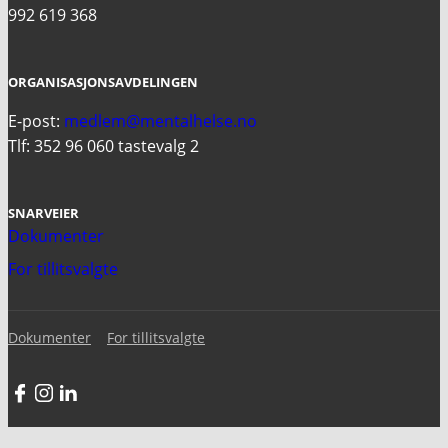
992 619 368
ORGANISASJONSAVDELINGEN
E-post:
medlem@mentalhelse.no
Tlf: 352 96 060 tastevalg 2
SNARVEIER
Dokumenter
For tillitsvalgte
Dokumenter
For tillitsvalgte