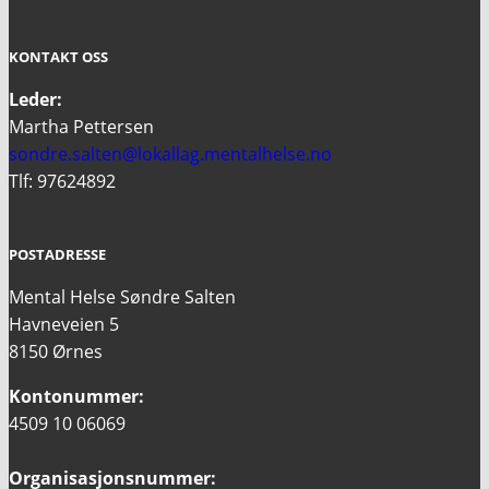
KONTAKT OSS
Leder:
Martha Pettersen
sondre.salten@lokallag.mentalhelse.no
Tlf: 97624892
POSTADRESSE
Mental Helse Søndre Salten
Havneveien 5
8150 Ørnes
Kontonummer:
4509 10 06069
Organisasjonsnummer: