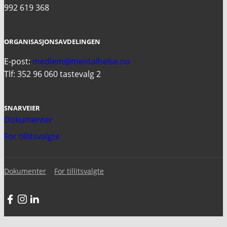
992 619 368
ORGANISASJONSAVDELINGEN
E-post:
medlem@mentalhelse.no
Tlf: 352 96 060 tastevalg 2
SNARVEIER
Dokumenter
For tillitsvalgte
Dokumenter
For tillitsvalgte