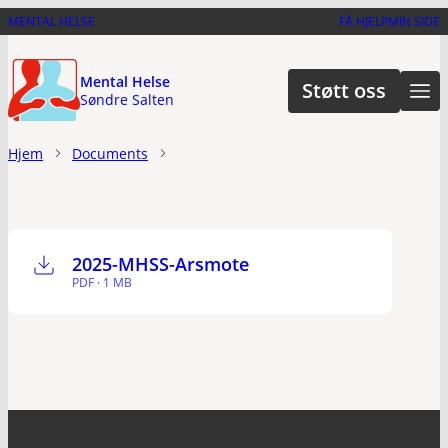
Hopp
MENTAL HELSE
FÅ HJELP
MIN SIDE
til
hovedinnhold
Mental Helse
Støtt oss
Søndre Salten
Hjem
Documents
2025-MHSS-Arsmote
PDF · 1 MB