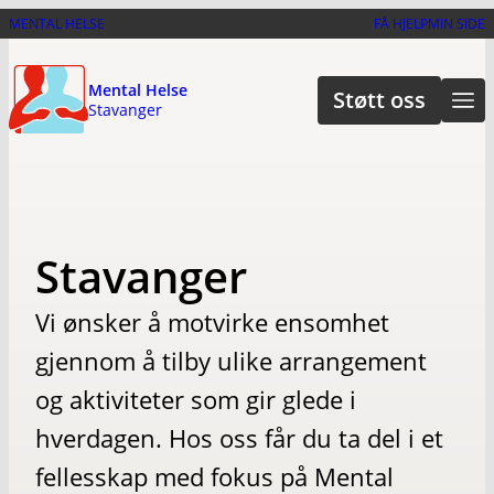
Hopp
MENTAL HELSE
FÅ HJELP
MIN SIDE
til
hovedinnhold
Mental Helse
Støtt oss
Stavanger
Stavanger
Vi ønsker å motvirke ensomhet
gjennom å tilby ulike arrangement
og aktiviteter som gir glede i
hverdagen. Hos oss får du ta del i et
fellesskap med fokus på Mental