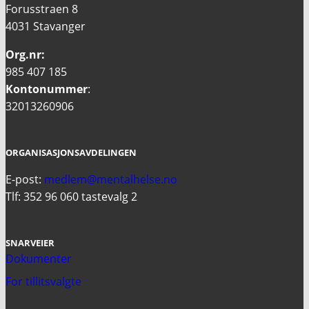
Forusstraen 8
4031 Stavanger
Org.nr:
985 407 185
Kontonummer
:
32013260906
ORGANISASJONSAVDELINGEN
E-post:
medlem@mentalhelse.no
Tlf: 352 96 060 tastevalg 2
SNARVEIER
Dokumenter
For tillitsvalgte