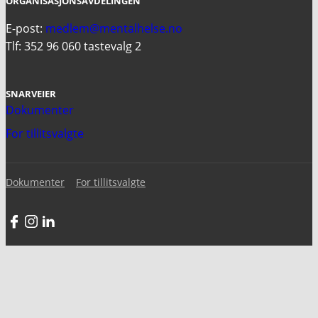
ORGANISASJONSAVDELINGEN
E-post:
medlem@mentalhelse.no
Tlf: 352 96 060 tastevalg 2
SNARVEIER
Dokumenter
For tillitsvalgte
Dokumenter
For tillitsvalgte