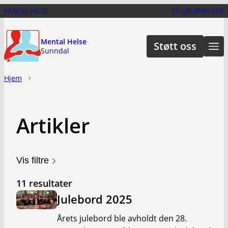
Hopp
MENTAL HELSE
FÅ HJELP
MIN SIDE
til
hovedinnhold
Mental Helse
Støtt oss
Sunndal
Hjem
Artikler
Vis filtre
11 resultater
Julebord 2025
Årets julebord ble avholdt den 28.