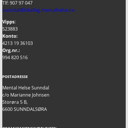
Tlf: 907 97 047
sunndal@lokallag.mentalhelse.no
Vipps
:
523883
Konto:
4213 19 36103
Org.nr.:
994 820 516
POSTADRESSE
Mental Helse Sunndal
c/o Marianne Johnsen
Storøra 5 B,
6600 SUNNDALSØRA