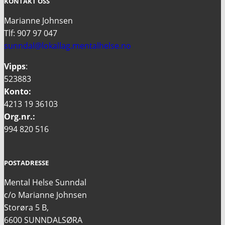
KONTAKT OSS
Marianne Johnsen
Tlf: 907 97 047
sunndal@lokallag.mentalhelse.no
Vipps
:
523883
Konto:
4213 19 36103
Org.nr.:
994 820 516
POSTADRESSE
Mental Helse Sunndal
c/o Marianne Johnsen
Storøra 5 B,
6600 SUNNDALSØRA