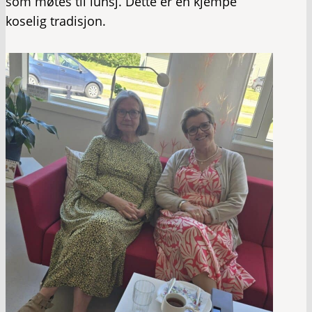
som møtes til lunsj. Dette er en kjempe
koselig tradisjon.