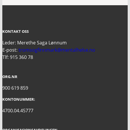
KONTAKT OSS
Leder: Merethe Saga Lønnum
E-post:
tromsogfinnmark@mentalhelse.no
Tlf: 915 360 78
ORG.NR
900 619 859
KONTONUMMER:
4700.04.45777