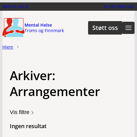
Hopp
MENTAL HELSE
FÅ HJELP
MIN SIDE
til
hovedinnhold
Mental Helse
Støtt oss
Troms og Finnmark
Hjem
Arkiver:
Arrangementer
Vis filtre
Ingen resultat