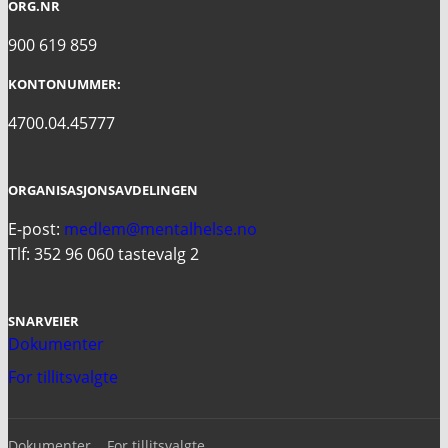
ORG.NR
900 619 859
KONTONUMMER:
4700.04.45777
ORGANISASJONSAVDELINGEN
E-post:
medlem@mentalhelse.no
Tlf: 352 96 060 tastevalg 2
SNARVEIER
Dokumenter
For tillitsvalgte
Dokumenter
For tillitsvalgte