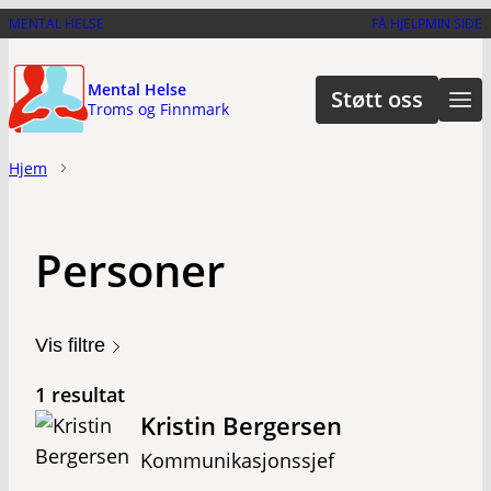
Hopp
MENTAL HELSE
FÅ HJELP
MIN SIDE
til
hovedinnhold
Mental Helse
Støtt oss
Troms og Finnmark
Hjem
Personer
Vis filtre
1 resultat
Kristin Bergersen
Kommunikasjonssjef