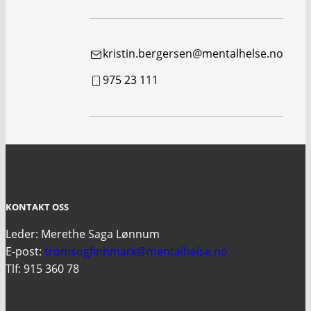
kristin.bergersen@mentalhelse.no
975 23 111
KONTAKT OSS
Leder: Merethe Saga Lønnum
E-post:
tromsogfinnmark@mentalhelse.no
Tlf: 915 360 78