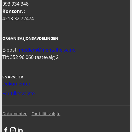
993 934 348
Kontonr.:
4213 32 72474
ORGANISASJONSAVDELINGEN
E-post:
medlem@mentalhelse.no
Tlf: 352 96 060 tastevalg 2
SNARVEIER
Dokumenter
For tillitsvalgte
Dokumenter
For tillitsvalgte