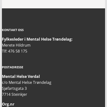
KONTAKT OSS
Fylkesleder i Mental Helse Trøndelag:
Merete Hildrum
Tlf: 476 58 175
POSTADRESSE
Mental Helse Verdal
c/o Mental Helse Trøndelag
Sjøfartsgata 3
7714 Steinkjer
Org.nr