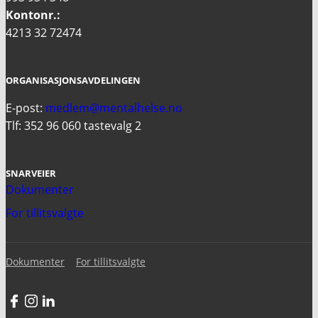
Kontonr.:
4213 32 72474
ORGANISASJONSAVDELINGEN
E-post:
medlem@mentalhelse.no
Tlf: 352 96 060 tastevalg 2
SNARVEIER
Dokumenter
For tillitsvalgte
Dokumenter
For tillitsvalgte