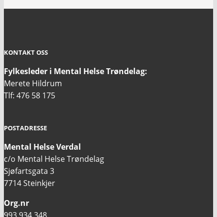
KONTAKT OSS
Fylkesleder i Mental Helse Trøndelag:
Merete Hildrum
Tlf: 476 58 175
POSTADRESSE
Mental Helse Verdal
c/o Mental Helse Trøndelag
Sjøfartsgata 3
7714 Steinkjer
Org.nr
993 934 348