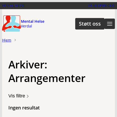
Hopp
MENTAL HELSE
FÅ HJELP
MIN SIDE
til
hovedinnhold
Mental Helse
Støtt oss
Verdal
Hjem
Arkiver:
Arrangementer
Vis filtre
Ingen resultat