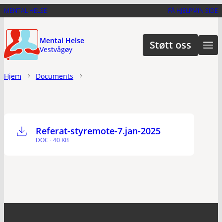
Hopp
MENTAL HELSE
FÅ HJELP
MIN SIDE
til
hovedinnhold
Mental Helse
Støtt oss
Vestvågøy
Hjem
Documents
Referat-styremote-7.jan-2025
DOC · 40 KB