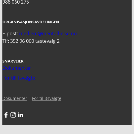
988 060 275
ORGANISASJONSAVDELINGEN
E-post:
medlem@mentalhelse.no
Tlf: 352 96 060 tastevalg 2
SNARVEIER
Dokumenter
For tillitsvalgte
Dokumenter
For tillitsvalgte