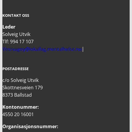
KONTAKT OSS
Leder
Solveig Utvik
Tlf: 994 17 107
Vestvagoy@lokallag.mentalhelse.no
|
POSTADRESSE
c/o Solveig Utvik
Skottnesveien 179
8373 Ballstad
Kontonummer:
4550 20 16001
Organisasjonsnummer: