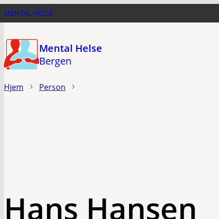
Hopp
MENTAL HELSE
til
hovedinnhold
Mental Helse
Bergen
Hjem
Person
Hans Hansen