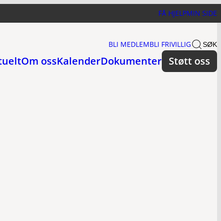
FÅ HJELP
MIN SIDE
BLI MEDLEM
BLI FRIVILLIG
SØK
tuelt
Om oss
Kalender
Dokumenter
Støtt oss