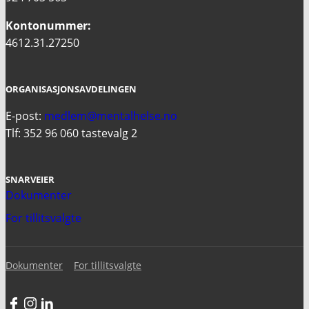
Kontonummer:
4612.31.27250
ORGANISASJONSAVDELINGEN
E-post:
medlem@mentalhelse.no
Tlf: 352 96 060 tastevalg 2
SNARVEIER
Dokumenter
For tillitsvalgte
Dokumenter
For tillitsvalgte