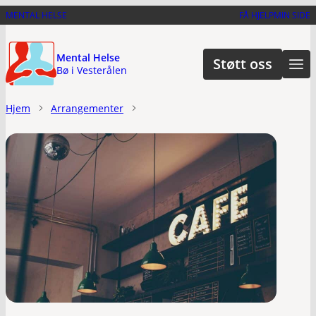
Hopp
MENTAL HELSE
FÅ HJELP
MIN SIDE
til
hovedinnhold
Mental Helse
Støtt oss
Bø i Vesterålen
Hjem
Arrangementer