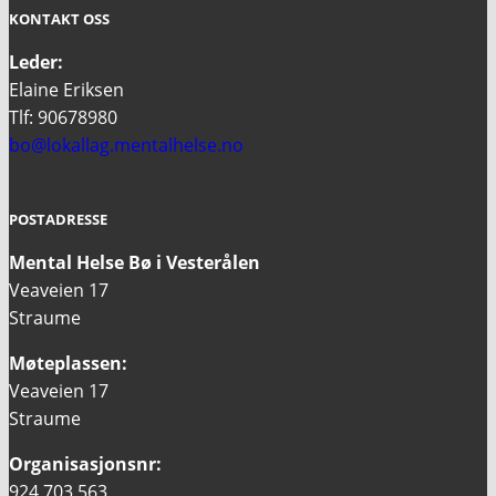
KONTAKT OSS
Leder:
Elaine Eriksen
Tlf: 90678980
bo@lokallag.mentalhelse.no
POSTADRESSE
Mental Helse Bø i Vesterålen
Veaveien 17
Straume
Møteplassen:
Veaveien 17
Straume
Organisasjonsnr:
924 703 563