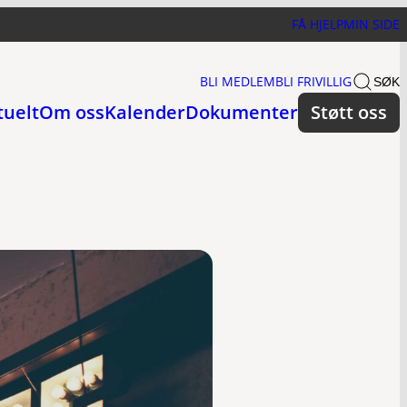
FÅ HJELP
MIN SIDE
BLI MEDLEM
BLI FRIVILLIG
SØK
tuelt
Om oss
Kalender
Dokumenter
Støtt oss