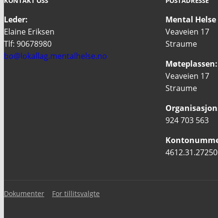
KONTAKT OSS
POSTADRESSE
Leder:
Mental Helse 
Elaine Eriksen
Veaveien 17
Tlf: 90678980
Straume
bo@lokallag.mentalhelse.no
Møteplassen:
Veaveien 17
Straume
Organisasjon
924 703 563
Kontonumme
4612.31.27250
Dokumenter
For tillitsvalgte