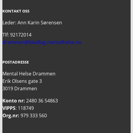
KONTAKT OSS
Leder: Ann Karin Sørensen
Tlf: 92172014
drammen@lokallag.mentalhelse.no
POSTADRESSE
Mental Helse Drammen
Erik Olsens gate 3
3019 Drammen
Konto nr:
2480 36 54863
VIPPS
: 118749
Org.nr:
979 333 560