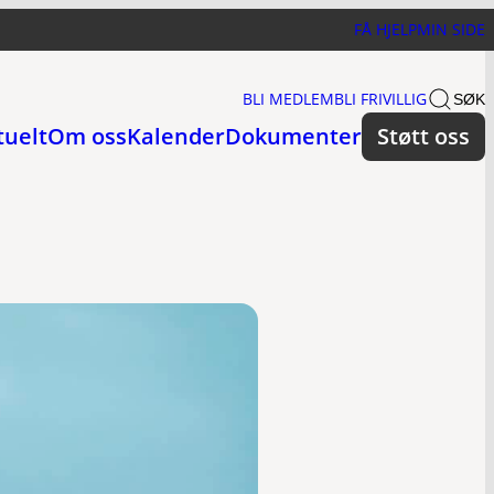
FÅ HJELP
MIN SIDE
BLI MEDLEM
BLI FRIVILLIG
SØK
tuelt
Om oss
Kalender
Dokumenter
Støtt oss