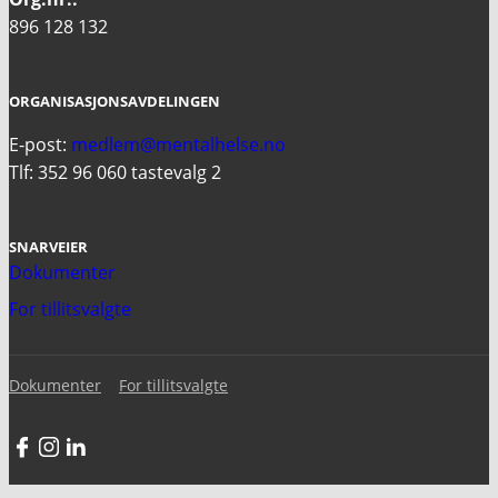
896 128 132
ORGANISASJONSAVDELINGEN
E-post:
medlem@mentalhelse.no
Tlf: 352 96 060 tastevalg 2
SNARVEIER
Dokumenter
For tillitsvalgte
Dokumenter
For tillitsvalgte