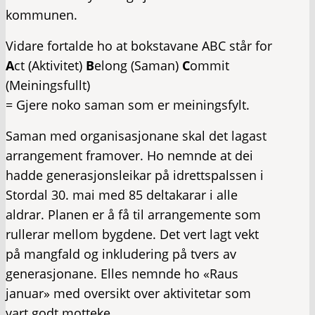
kommunen.
Vidare fortalde ho at bokstavane ABC står for
A
ct (Aktivitet)
B
elong (Saman)
C
ommit
(Meiningsfullt)
= Gjere noko saman som er meiningsfylt.
Saman med organisasjonane skal det lagast
arrangement framover. Ho nemnde at dei
hadde generasjonsleikar på idrettspalssen i
Stordal 30. mai med 85 deltakarar i alle
aldrar. Planen er å få til arrangemente som
rullerar mellom bygdene. Det vert lagt vekt
på mangfald og inkludering på tvers av
generasjonane. Elles nemnde ho «Raus
januar» med oversikt over aktivitetar som
vart godt motteke.