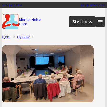
Hopp
MENTAL HELSE
FÅ HJELP
MIN SIDE
til
hovedinnhold
Mental Helse
Støtt oss
Fjord
Hjem
Nyheter