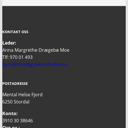
KONTAKT OSS
Leder:
Anna Margrethe Drægebø Moe
Tlf: 970 01 493
fjord@lokallag.mentalhelse.no
POSTADRESSE
Mental Helse Fjord
6250 Stordal
Konto:
3910 30 38646
Org.nr.: