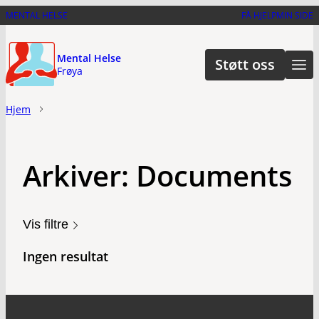
Hopp
MENTAL HELSE
FÅ HJELP
MIN SIDE
til
hovedinnhold
Mental Helse
Støtt oss
Frøya
Hjem
Arkiver:
Documents
Vis filtre
Ingen resultat