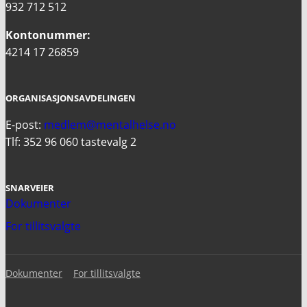
932 712 512
Kontonummer:
4214 17 26859
ORGANISASJONSAVDELINGEN
E-post:
medlem@mentalhelse.no
Tlf: 352 96 060 tastevalg 2
SNARVEIER
Dokumenter
For tillitsvalgte
Dokumenter
For tillitsvalgte