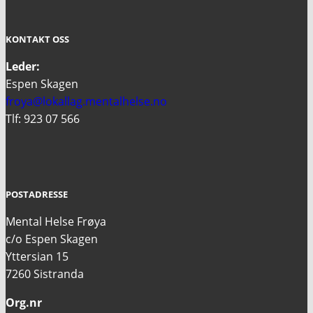
KONTAKT OSS
Leder:
Espen Skagen
froya@lokallag.mentalhelse.no
Tlf: 923 07 566
POSTADRESSE
Mental Helse Frøya
c/o Espen Skagen
Yttersian 15
7260 Sistranda
Org.nr