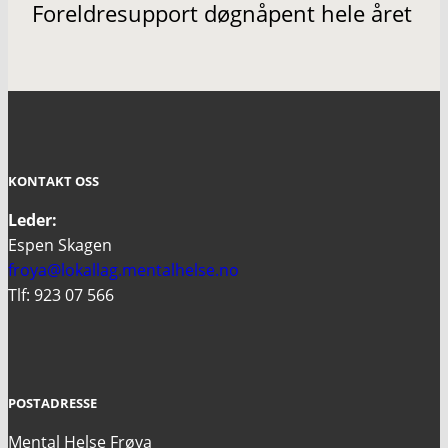
Foreldresupport døgnåpent hele året
KONTAKT OSS
Leder:
Espen Skagen
froya@lokallag.mentalhelse.no
Tlf: 923 07 566
POSTADRESSE
Mental Helse Frøya