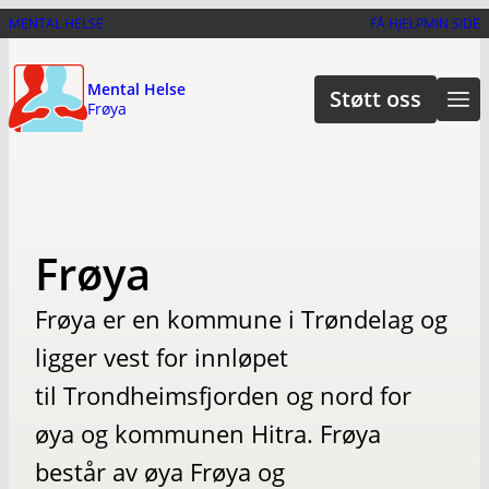
Hopp
MENTAL HELSE
FÅ HJELP
MIN SIDE
til
hovedinnhold
Mental Helse
Støtt oss
Frøya
Frøya
Frøya er en kommune i Trøndelag og
ligger vest for innløpet
til Trondheimsfjorden og nord for
øya og kommunen Hitra. Frøya
består av øya Frøya og