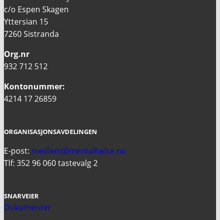
c/o Espen Skagen
Yttersian 15
7260 Sistranda
Org.nr
932 712 512
Kontonummer:
4214 17 26859
ORGANISASJONSAVDELINGEN
E-post:
medlem@mentalhelse.no
Tlf: 352 96 060 tastevalg 2
SNARVEIER
Dokumenter