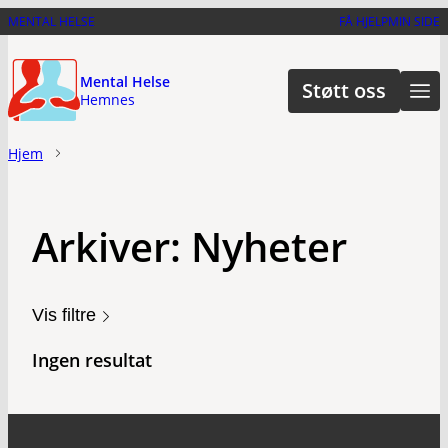
Hopp
MENTAL HELSE
FÅ HJELP
MIN SIDE
til
hovedinnhold
Mental Helse
Støtt oss
Hemnes
Hjem
Arkiver:
Nyheter
Vis filtre
Ingen resultat