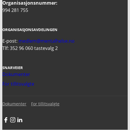
Organisasjonsnummer:
994 281 755
ORGANISASJONSAVDELINGEN
E-post:
medlem@mentalhelse.no
Tlf: 352 96 060 tastevalg 2
SNARVEIER
Dokumenter
For tillitsvalgte
Dokumenter
For tillitsvalgte