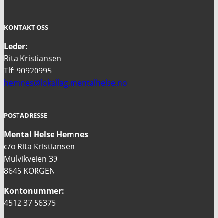
KONTAKT OSS
Leder:
Rita Kristiansen
Tlf: 90920995
hemnes@lokallag.mentalhelse.no
POSTADRESSE
Mental Helse Hemnes
c/o Rita Kristiansen
Mulvikveien 39
8646 KORGEN
Kontonummer:
4512 37 56375