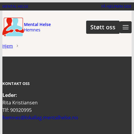
Hopp
MENTAL HELSE
FÅ HJELP
MIN SIDE
til
hovedinnhold
Mental Helse
Støtt oss
Hemnes
Hjem
KONTAKT OSS
Leder:
Rita Kristiansen
Tlf: 90920995
hemnes@lokallag.mentalhelse.no