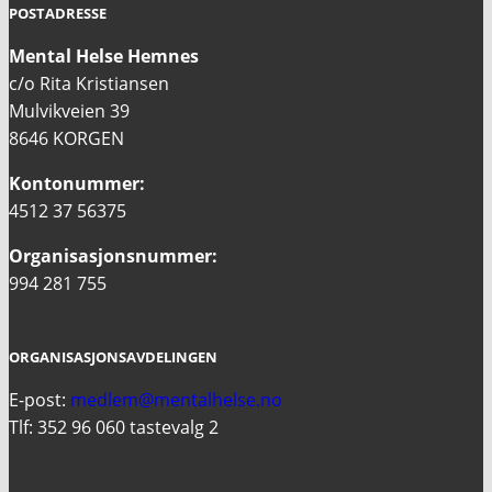
POSTADRESSE
Mental Helse Hemnes
c/o Rita Kristiansen
Mulvikveien 39
8646 KORGEN
Kontonummer:
4512 37 56375
Organisasjonsnummer:
994 281 755
ORGANISASJONSAVDELINGEN
E-post:
medlem@mentalhelse.no
Tlf: 352 96 060 tastevalg 2