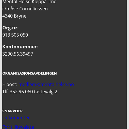
Mental Helse Klepp/Time
c/o Åse Corneliussen
4340 Bryne
Org.nr:
913 505 050
Kontonummer:
3290.56.39497
ORGANISASJONSAVDELINGEN
E-post:
medlem@mentalhelse.no
Tlf: 352 96 060 tastevalg 2
SNARVEIER
Dokumenter
For tillitsvalgte