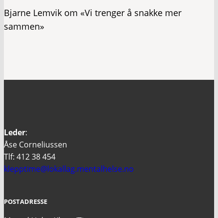
Bjarne Lemvik om «Vi trenger å snakke mer
sammen»
Leder
:
Åse Corneliussen
Tlf: 412 38 454
klepptime@lokallag.mentalhelse.no
POSTADRESSE