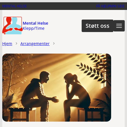
Hopp
MENTAL HELSE
FÅ HJELP
MIN SIDE
til
hovedinnhold
Mental Helse
Støtt oss
Klepp/Time
Hjem
Arrangementer