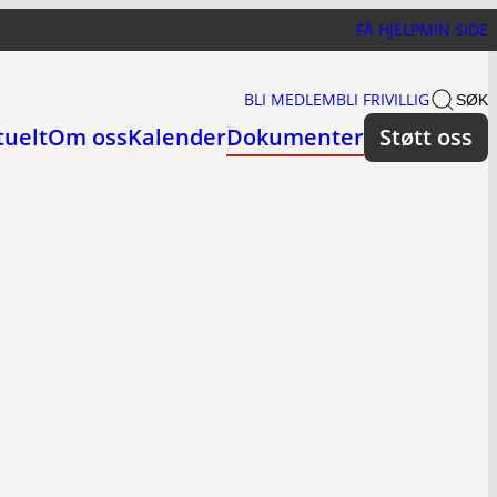
FÅ HJELP
MIN SIDE
BLI MEDLEM
BLI FRIVILLIG
SØK
tuelt
Om oss
Kalender
Dokumenter
Støtt oss