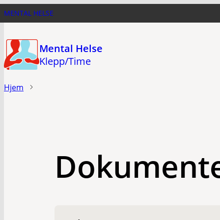
Hopp
MENTAL HELSE
til
hovedinnhold
Mental Helse
Klepp/Time
Hjem
Dokument