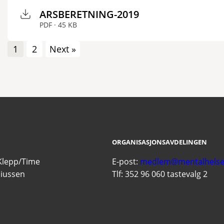
ARSBERETNING-2019
PDF · 45 KB
1
2
Next »
ORGANISASJONSAVDELINGEN
Klepp/Time
E-post:
medlem@mentalhelse
liussen
Tlf: 352 96 060 tastevalg 2