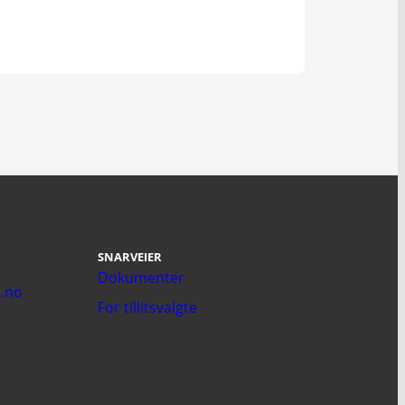
SNARVEIER
Dokumenter
.no
For tillitsvalgte