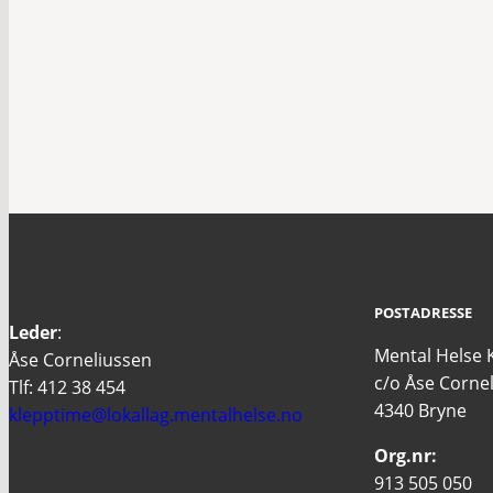
POSTADRESSE
Leder
:
Mental Helse 
Åse Corneliussen
c/o Åse Corne
Tlf: 412 38 454
4340 Bryne
klepptime@lokallag.mentalhelse.no
Org.nr:
913 505 050