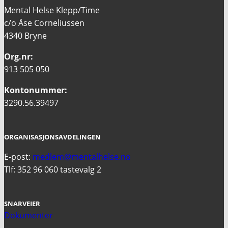
Mental Helse Klepp/Time
c/o Åse Corneliussen
4340 Bryne
Org.nr:
913 505 050
Kontonummer:
3290.56.39497
ORGANISASJONSAVDELINGEN
E-post:
medlem@mentalhelse.no
Tlf: 352 96 060 tastevalg 2
SNARVEIER
Dokumenter