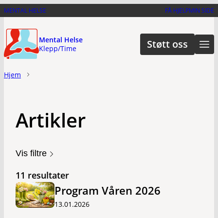
Hopp
MENTAL HELSE
FÅ HJELP
MIN SIDE
til
hovedinnhold
Mental Helse
Støtt oss
Klepp/Time
Hjem
Artikler
Vis filtre
11 resultater
Program Våren 2026
13.01.2026