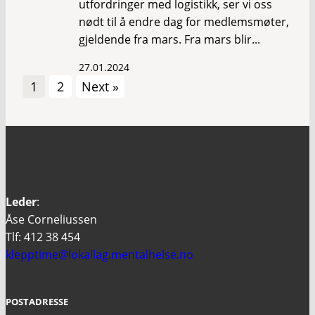
utfordringer med logistikk, ser vi oss
nødt til å endre dag for medlemsmøter,
gjeldende fra mars. Fra mars blir...
27.01.2024
1
2
Next »
Leder
:
Åse Corneliussen
Tlf: 412 38 454
klepptime@lokallag.mentalhelse.no
POSTADRESSE