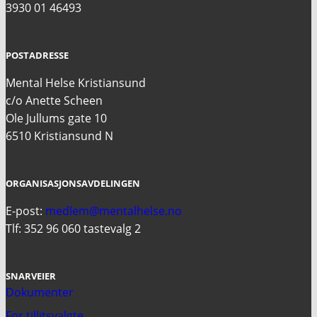
3930 01 46493
POSTADRESSE
Mental Helse Kristiansund
c/o Anette Scheen
Ole Jullums gate 10
6510 Kristiansund N
ORGANISASJONSAVDELINGEN
E-post:
medlem@mentalhelse.no
Tlf: 352 96 060 tastevalg 2
SNARVEIER
Dokumenter
For tillitsvalgte