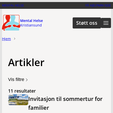
Hopp
MENTAL HELSE
FÅ HJELP
MIN SIDE
til
hovedinnhold
Mental Helse
Støtt oss
Kristiansund
Hjem
Artikler
Vis filtre
11 resultater
Invitasjon til sommertur for
familier