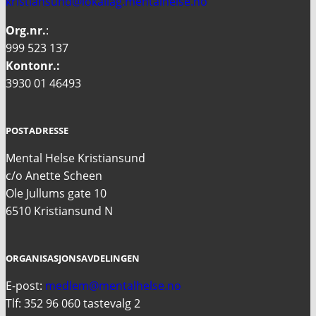
kristiansund@lokallag.mentalhelse.no
Org.nr.
:
999 523 137
Kontonr.:
3930 01 46493
POSTADRESSE
Mental Helse Kristiansund
c/o Anette Scheen
Ole Jullums gate 10
6510 Kristiansund N
ORGANISASJONSAVDELINGEN
E-post:
medlem@mentalhelse.no
Tlf: 352 96 060 tastevalg 2