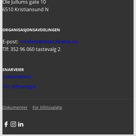
Ole Jullums gate 10
6510 Kristiansund N
ORGANISASJONSAVDELINGEN
E-post:
medlem@mentalhelse.no
Tlf: 352 96 060 tastevalg 2
SNARVEIER
Dokumenter
For tillitsvalgte
Dokumenter
For tillitsvalgte