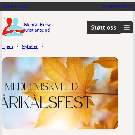
Hopp
MENTAL HELSE
FÅ HJELP
MIN SIDE
til
hovedinnhold
Mental Helse
Støtt oss
Kristiansund
Hjem
Nyheter