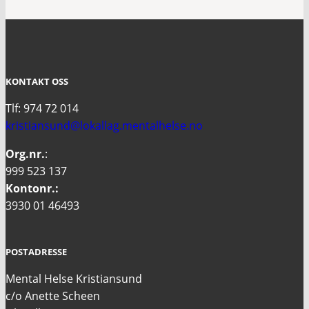
KONTAKT OSS
Tlf: 974 72 014
kristiansund@lokallag.mentalhelse.no
Org.nr.
:
999 523 137
Kontonr.:
3930 01 46493
POSTADRESSE
Mental Helse Kristiansund
c/o Anette Scheen