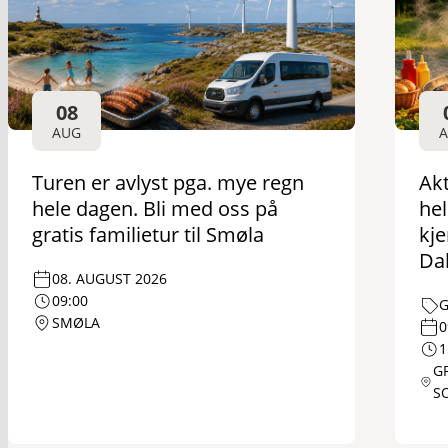
08
AUG
Turen er avlyst pga. mye regn
Akt
hele dagen. Bli med oss på
he
gratis familietur til Smøla
kj
Da
08. AUGUST 2026
09:00
G
SMØLA
0
1
G
S