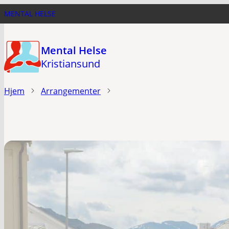
Hopp
MENTAL HELSE
til
hovedinnhold
Mental Helse
Kristiansund
Hjem
Arrangementer