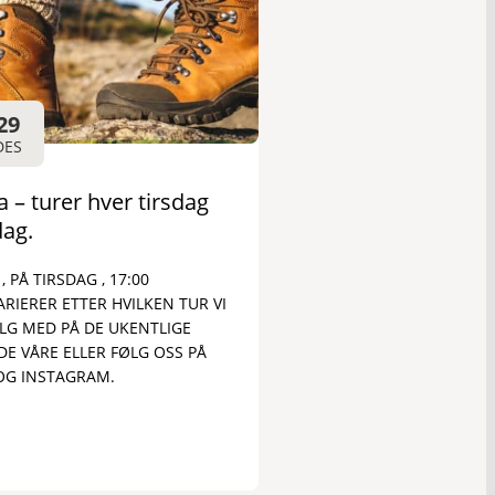
29
DES
 – turer hver tirsdag
ag.
, PÅ TIRSDAG , 17:00
RIERER ETTER HVILKEN TUR VI
ØLG MED PÅ DE UKENTLIGE
E VÅRE ELLER FØLG OSS PÅ
OG INSTAGRAM.