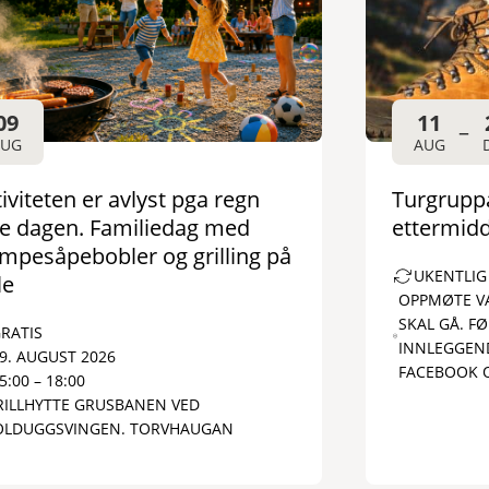
09
11
–
AUG
AUG
iviteten er avlyst pga regn
Turgruppa
le dagen. Familiedag med
ettermidd
empesåpebobler og grilling på
UKENTLIG 
le
OPPMØTE VA
SKAL GÅ. F
RATIS
INNLEGGEND
9. AUGUST 2026
FACEBOOK 
5:00 – 18:00
RILLHYTTE GRUSBANEN VED
OLDUGGSVINGEN. TORVHAUGAN