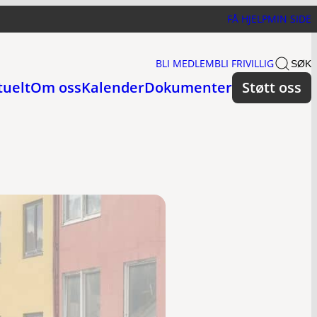
FÅ HJELP
MIN SIDE
BLI MEDLEM
BLI FRIVILLIG
SØK
tuelt
Om oss
Kalender
Dokumenter
Støtt oss