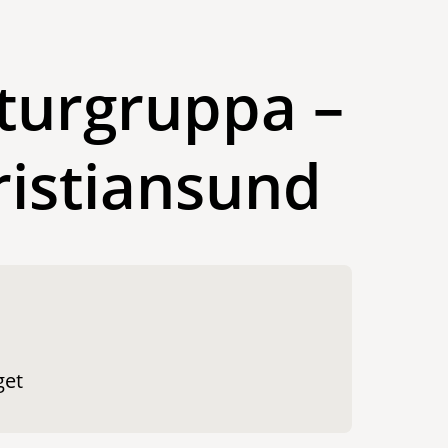
turgruppa –
ristiansund
get