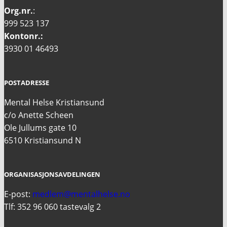
Org.nr.
:
999 523 137
Kontonr.:
3930 01 46493
POSTADRESSE
Mental Helse Kristiansund
c/o Anette Scheen
Ole Jullums gate 10
6510 Kristiansund N
ORGANISASJONSAVDELINGEN
E-post:
medlem@mentalhelse.no
Tlf: 352 96 060 tastevalg 2