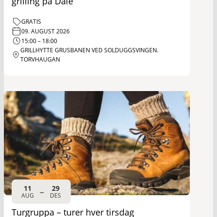
grilling på Dale
GRATIS
09. AUGUST 2026
15:00 – 18:00
GRILLHYTTE GRUSBANEN VED SOLDUGGSVINGEN.
TORVHAUGAN
11
29
–
AUG
DES
Turgruppa – turer hver tirsdag