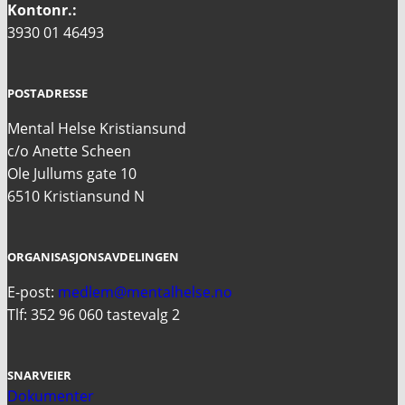
Kontonr.:
3930 01 46493
POSTADRESSE
Mental Helse Kristiansund
c/o Anette Scheen
Ole Jullums gate 10
6510 Kristiansund N
ORGANISASJONSAVDELINGEN
E-post:
medlem@mentalhelse.no
Tlf: 352 96 060 tastevalg 2
SNARVEIER
Dokumenter