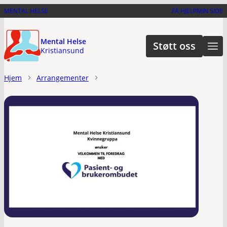
Hopp
MENTAL HELSE
FÅ HJELP
MIN SIDE
til
hovedinnhold
Mental Helse
Støtt oss
Kristiansund
Hjem
Arrangementer