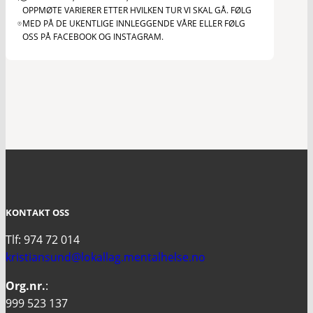
OPPMØTE VARIERER ETTER HVILKEN TUR VI SKAL GÅ. FØLG
MED PÅ DE UKENTLIGE INNLEGGENDE VÅRE ELLER FØLG
OSS PÅ FACEBOOK OG INSTAGRAM.
KONTAKT OSS
Tlf: 974 72 014
kristiansund@lokallag.mentalhelse.no
Org.nr.
:
999 523 137