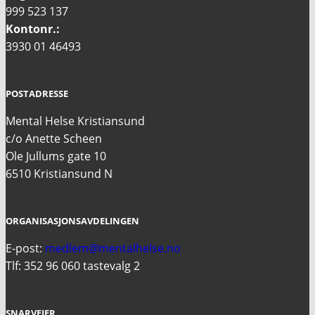
999 523 137
Kontonr.:
3930 01 46493
POSTADRESSE
Mental Helse Kristiansund
c/o Anette Scheen
Ole Jullums gate 10
6510 Kristiansund N
ORGANISASJONSAVDELINGEN
E-post:
medlem@mentalhelse.no
Tlf: 352 96 060 tastevalg 2
SNARVEIER