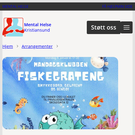
Hopp
MENTAL HELSE
FÅ HJELP
MIN SIDE
til
hovedinnhold
Mental Helse
Støtt oss
Kristiansund
Hjem
Arrangementer