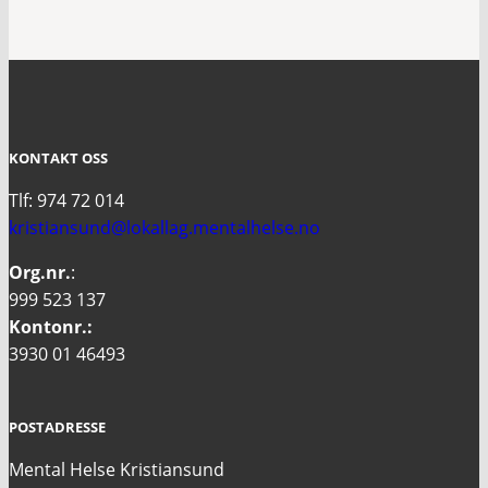
KONTAKT OSS
Tlf: 974 72 014
kristiansund@lokallag.mentalhelse.no
Org.nr.
:
999 523 137
Kontonr.:
3930 01 46493
POSTADRESSE
Mental Helse Kristiansund