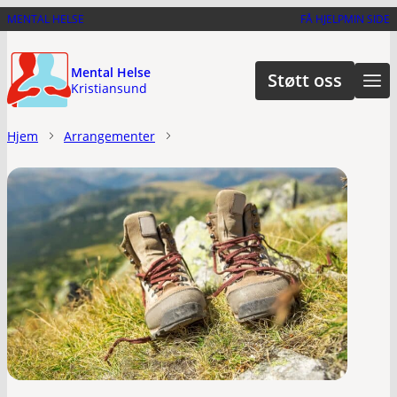
Hopp
MENTAL HELSE
FÅ HJELP
MIN SIDE
til
hovedinnhold
Mental Helse
Støtt oss
Kristiansund
Hjem
Arrangementer