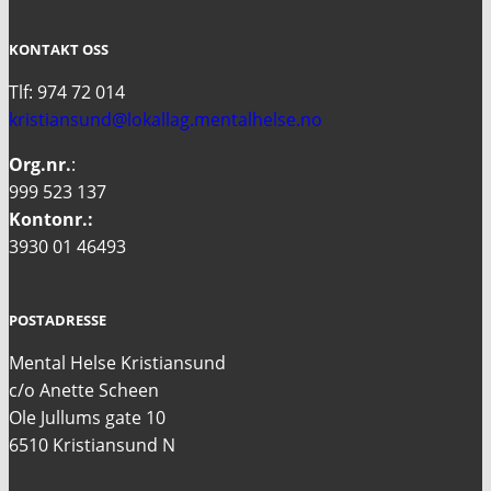
KONTAKT OSS
Tlf: 974 72 014
kristiansund@lokallag.mentalhelse.no
Org.nr.
:
999 523 137
Kontonr.:
3930 01 46493
POSTADRESSE
Mental Helse Kristiansund
c/o Anette Scheen
Ole Jullums gate 10
6510 Kristiansund N