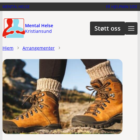
Hopp
MENTAL HELSE
FÅ HJELP
MIN SIDE
til
hovedinnhold
Mental Helse
Støtt oss
Kristiansund
Hjem
Arrangementer