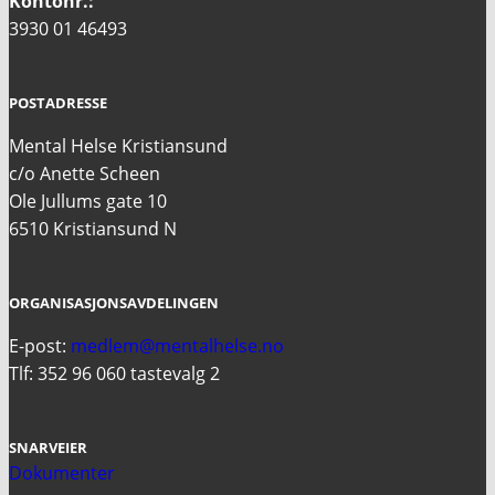
Kontonr.:
3930 01 46493
POSTADRESSE
Mental Helse Kristiansund
c/o Anette Scheen
Ole Jullums gate 10
6510 Kristiansund N
ORGANISASJONSAVDELINGEN
E-post:
medlem@mentalhelse.no
Tlf: 352 96 060 tastevalg 2
SNARVEIER
Dokumenter