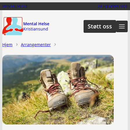
Hopp
MENTAL HELSE
FÅ HJELP
MIN SIDE
til
hovedinnhold
Mental Helse
Støtt oss
Kristiansund
Hjem
Arrangementer