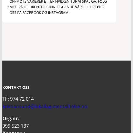
OPPMØTE VARIERER ETTER HVILKEN TUR VI SKAL GÅ. FØLG
MED PÅ DE UKENTLIGE INNLEGGENDE VÅRE ELLER FØLG
OSS PÅ FACEBOOK OG INSTAGRAM.
KONTAKT OSS
Tlf: 974 72 014
kristiansund@lokallag.mentalhelse.no
Org.nr.
:
999 523 137