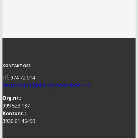
KONTAKT OSS
Tlf: 974 72 014
kristiansund@lokallag.mentalhelse.no
Org.nr.
:
999 523 137
Kontonr.:
3930 01 46493