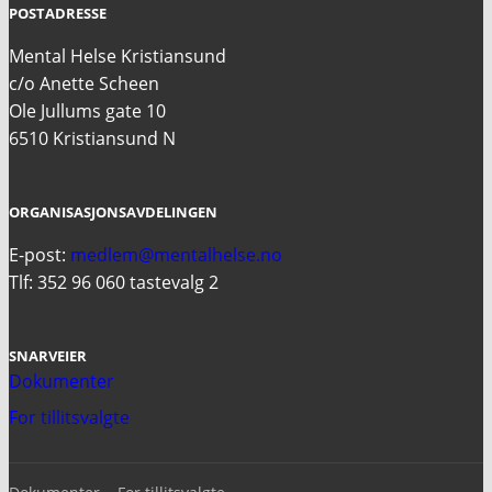
POSTADRESSE
Mental Helse Kristiansund
c/o Anette Scheen
Ole Jullums gate 10
6510 Kristiansund N
ORGANISASJONSAVDELINGEN
E-post:
medlem@mentalhelse.no
Tlf: 352 96 060 tastevalg 2
SNARVEIER
Dokumenter
For tillitsvalgte