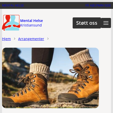
Hopp
MENTAL HELSE
FÅ HJELP
MIN SIDE
til
hovedinnhold
Mental Helse
Støtt oss
Kristiansund
Hjem
Arrangementer