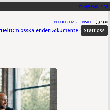
FÅ HJELP
MIN SIDE
BLI MEDLEM
BLI FRIVILLIG
SØK
tuelt
Om oss
Kalender
Dokumenter
Støtt oss