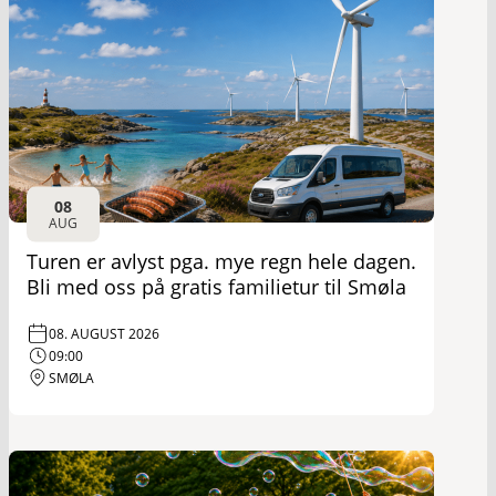
08
AUG
Turen er avlyst pga. mye regn hele dagen.
Bli med oss på gratis familietur til Smøla
08. AUGUST 2026
09:00
SMØLA