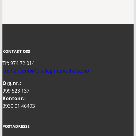
KONTAKT OSS
Tlf: 974 72 014
kristiansund@lokallag.mentalhelse.no
Org.nr.
:
999 523 137
Kontonr.:
3930 01 46493
POSTADRESSE