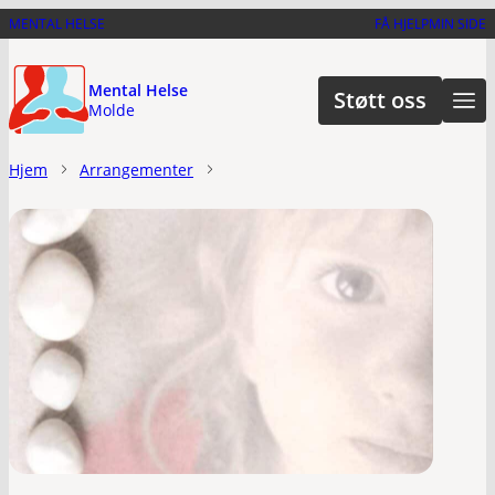
Hopp
MENTAL HELSE
FÅ HJELP
MIN SIDE
til
hovedinnhold
Mental Helse
Støtt oss
Molde
Hjem
Arrangementer