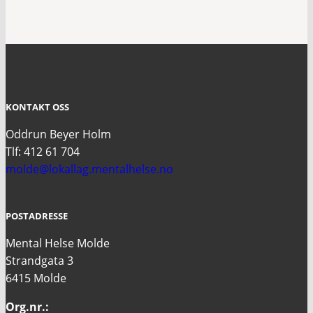
KONTAKT OSS
Oddrun Beyer Holm
Tlf: 412 61 704
molde@lokallag.mentalhelse.no
POSTADRESSE
Mental Helse Molde
Strandgata 3
6415 Molde
Org.nr.: