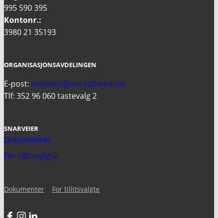
995 590 395
Kontonr.:
3980 21 35193
ORGANISASJONSAVDELINGEN
E-post:
medlem@mentalhelse.no
Tlf: 352 96 060 tastevalg 2
SNARVEIER
Dokumenter
For tillitsvalgte
Dokumenter
For tillitsvalgte